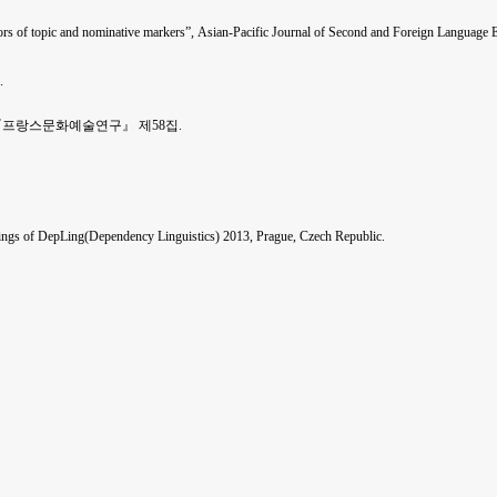
ors of topic and nominative markers”, Asian-Pacific Journal of Second and Foreign Language 
.
」, 『프랑스문화예술연구』 제58집.
dings of DepLing(Dependency Linguistics) 2013, Prague, Czech Republic.