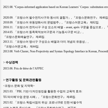
2021.08. “Corpus-informed application based on Korean Learners’ Corpus: substitution err
2020.09. 「프랑스어 필수전치사구와 동사의 결합가」, 『프랑스문화연구』 제46집
2018.09. 「프랑스어 유동양화사의 문법범주」, 『프랑스어문교육』 제62집.
2016.11. 「프랑스어 전치사구 구성 요소의 배열 – avant, après 구문을 중심으로
2014.05. 「프랑스어 동족목적보어구문과 기능동사구문 비교」,
『프랑스문화예술연구』 제48집.
2013.11. 「프랑스어 명사구 구성요소 배열과 더미 개념의 유용성」,
『프랑스어문교육』 제44집.
2013.08. Verb Cluster, Non-Projectivity and Syntax-Topology Interface in Korean, Procee
>
수상경력
2015.06. Prix de thèse de l’AFPEC
>
연구활동 및 문화관련활동
<프랑스 문화 및 지역학>
2021.03. 「PBL 기반 디자인씽킹을 활용한 수업의 교육적 효과:
'EU의이해'수업 운영 사례」, 『프랑스문화연구』 제48집.
2021.02. 「프랑스 독립서점의 위상: 코로나19로 인한 비필수적